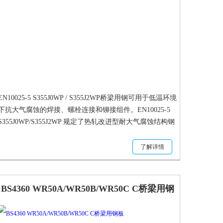
EN10025-5 S355J0WP / S355J2WP桥梁用钢可用于低温环境
下抗大气腐蚀的焊接、螺栓连接和铆接组件。EN10025-5
S355J0WP/S355J2WP 规定了热轧改进型耐大气腐蚀结构钢
扁平材和长材产品的技术要求
了解详情
BS4360 WR50A/WR50B/WR50C C桥梁用钢
板