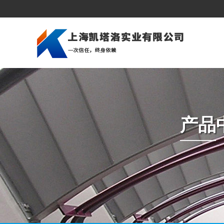
公司简介
建筑行业
美洲市场
企业文化
造船行业
亚洲市场
深加工
压力容器和锅炉
中东市场
组织架构
石油天然气
欧洲市场
产品
资质荣誉
桥梁建筑
非洲市场
海上平台
冲压冷成型
汽车制造业
机械制造
发电厂