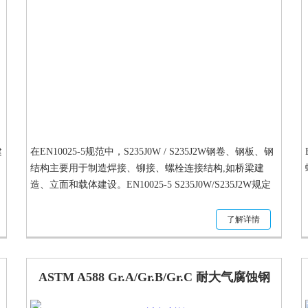
建
在EN10025-5规范中，S235J0W / S235J2W钢卷、钢板、钢
结构主要用于制造焊接、铆接、螺栓连接结构,如桥梁建
造、立面和载体建设。EN10025-5 S235J0W/S235J2W规定
了热轧改进型耐大气腐蚀结构钢扁平材和长材产品的技术
要求。
了解详情
加
ASTM A588 Gr.A/Gr.B/Gr.C 耐大气腐蚀钢