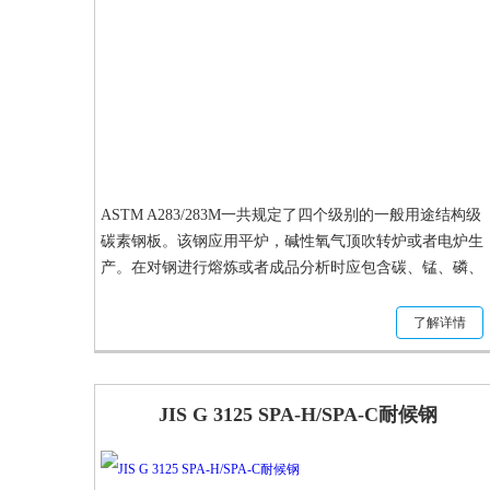
ASTM A283/283M一共规定了四个级别的一般用途结构级
碳素钢板。该钢应用平炉，碱性氧气顶吹转炉或者电炉生
产。在对钢进行熔炼或者成品分析时应包含碳、锰、磷、
硫、硅和铜的化学成分。
了解详情
JIS G 3125 SPA-H/SPA-C耐候钢