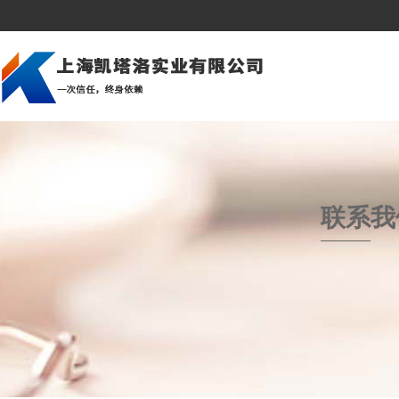
公司简介
建筑行业
美洲市场
企业文化
造船行业
亚洲市场
深加工
压力容器和锅炉
中东市场
组织架构
石油天然气
欧洲市场
联系
我
资质荣誉
桥梁建筑
非洲市场
海上平台
冲压冷成型
汽车制造业
机械制造
发电厂