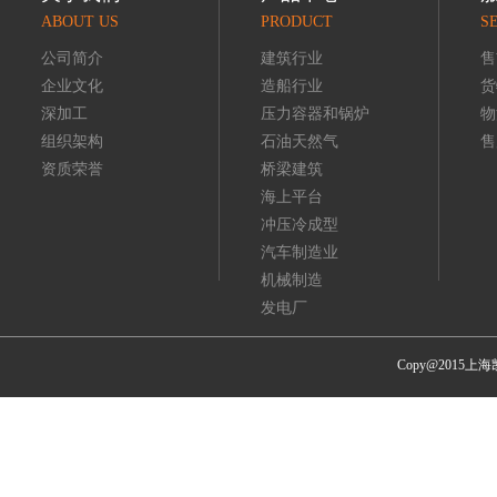
ABOUT US
PRODUCT
S
公司简介
建筑行业
售
企业文化
造船行业
货
深加工
压力容器和锅炉
物
组织架构
石油天然气
售
资质荣誉
桥梁建筑
海上平台
冲压冷成型
汽车制造业
机械制造
发电厂
Copy@201