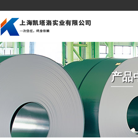
公司简介
建筑行业
美洲市场
企业文化
造船行业
亚洲市场
深加工
压力容器和锅炉
中东市场
组织架构
石油天然气
欧洲市场
产品
资质荣誉
桥梁建筑
非洲市场
海上平台
冲压冷成型
汽车制造业
机械制造
发电厂