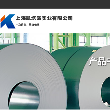
公司简介
建筑行业
美洲市场
企业文化
造船行业
亚洲市场
深加工
压力容器和锅炉
中东市场
组织架构
石油天然气
欧洲市场
产品
资质荣誉
桥梁建筑
非洲市场
海上平台
冲压冷成型
汽车制造业
机械制造
发电厂