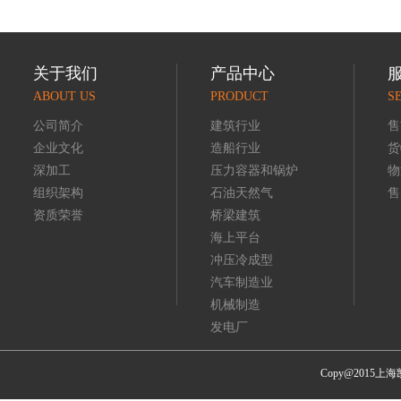
关于我们
产品中心
ABOUT US
PRODUCT
S
公司简介
建筑行业
售
企业文化
造船行业
货
深加工
压力容器和锅炉
物
组织架构
石油天然气
售
资质荣誉
桥梁建筑
海上平台
冲压冷成型
汽车制造业
机械制造
发电厂
Copy@201