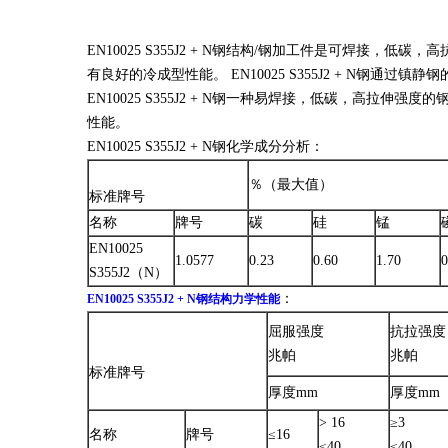
EN10025 S355J2 + N钢结构/钢加工件是可焊接，低
有良好的冷成型性能。 EN10025 S355J2 + N钢
EN10025 S355J2 + N钢一种易焊接，低碳，高拉伸
性能。
EN10025 S355J2 + N钢化学成分分析：
％（最大值）
标准牌号
名称
牌号
碳
硅
锰
EN10025
1.0577
0.23
0.60
1.70
0
S355J2（N）
：
EN10025 S355J2 + N钢结构力学性能
屈服强度
抗拉强
兆帕
兆帕
标准牌号
厚度mm
厚度mm
> 16
≥3
名称
牌号
≤16
≤40
≤40