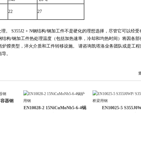
22
27
处理。 S355J2 + N钢结构/钢加工件不是硬化的理想选择，尽管它可以经
2 + N钢结构/钢加工件热处理温度（包括加热速率，冷却和均热时间）将因各
括炉膛类型，淬火介质和工件转移设施。 请咨询凯塔洛业务团队或是工程
面指导。
压力容器钢
EN10028-2 15NiCuMoNb5-6-4锅
EN10025-5 S355J0
炉用
S355J2WP桥梁