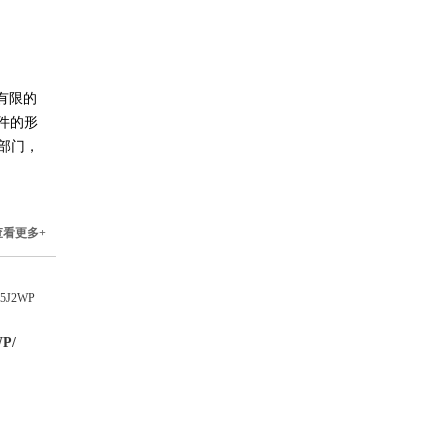
受有限的
部件的形
部门，
查看更多+
WP/