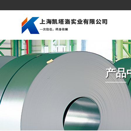
公司简介
建筑行业
美洲市场
企业文化
造船行业
亚洲市场
深加工
压力容器和锅炉
中东市场
组织架构
石油天然气
欧洲市场
产品
资质荣誉
桥梁建筑
非洲市场
海上平台
冲压冷成型
汽车制造业
机械制造
发电厂