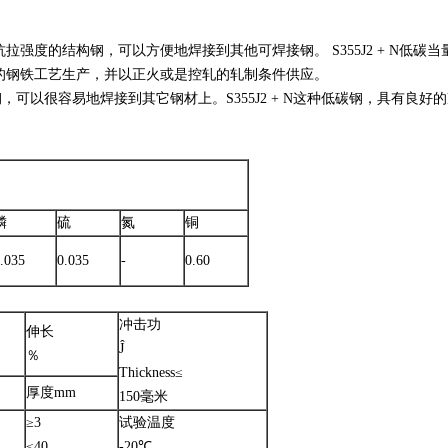
碳，高抗拉强度的结构钢，可以方便地焊接到其他可焊接钢。 S355J2 + N低碳
通过镇静钢的钢铁工艺生产，并以正火或是控轧的轧制条件供应。
强度的钢，可以很容易地焊接到其它钢材上。S355J2 + N这种低碳钢，具有良好
磷
硫
氮
铜
.035
0.035
-
0.60
冲击功
度
伸长
Ĵ
％
Thickness≤
厚度mm
150毫米
≥3
试验温度
≤40
-20℃