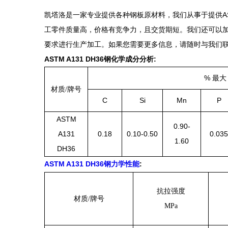
A
凯塔洛是
一家专业提供各种钢板原材料
，
我们
从事于提供
工零件质量高
，价格有竞争力，且交货期短。我们
还
可以
要求进行生产加工。如果
您
需要更多信息，请随时与我们
ASTM A131 DH36
:
钢化学
成分分析
%
最大
材质/牌号
C
Si
Mn
P
ASTM
0.90-
A131
0.18
0.10-0.50
0.035
1.60
DH36
ASTM A131 DH36
:
钢力学性能
抗拉强度
材质/牌号
MPa