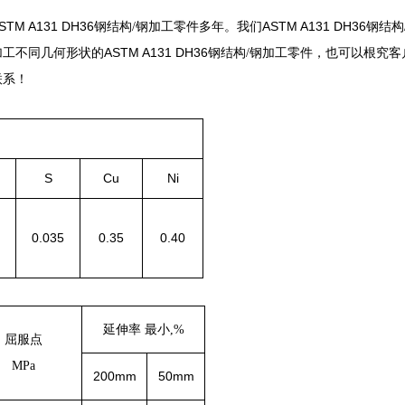
STM A131 DH36
ASTM A131 DH36
钢结构
/
钢加工零件多年。我们
钢结构
ASTM A131 DH36
加工
不同
几何形状的
钢结构
/
钢加工零件，
也可以根究客
联系
！
S
Cu
Ni
0.035
0.35
0.40
延伸率 最小
,%
屈服点
MPa
200mm
50mm