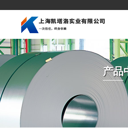
公司简介
建筑行业
美洲市场
企业文化
造船行业
亚洲市场
深加工
压力容器和锅炉
中东市场
组织架构
石油天然气
欧洲市场
产品
资质荣誉
桥梁建筑
非洲市场
海上平台
冲压冷成型
汽车制造业
机械制造
发电厂