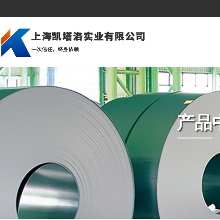
公司简介
建筑行业
美洲市场
企业文化
造船行业
亚洲市场
深加工
压力容器和锅炉
中东市场
组织架构
石油天然气
欧洲市场
产品
资质荣誉
桥梁建筑
非洲市场
海上平台
冲压冷成型
汽车制造业
机械制造
发电厂