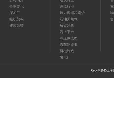
公司简介
建筑行业
售
企业文化
造船行业
货
深加工
压力容器和锅炉
物
组织架构
石油天然气
售
资质荣誉
桥梁建筑
海上平台
冲压冷成型
汽车制造业
机械制造
发电厂
Copy@201