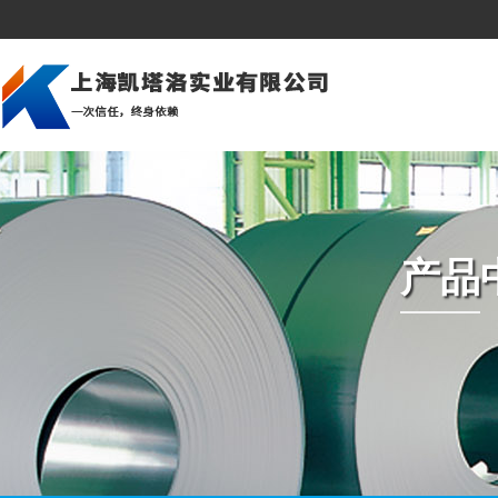
公司简介
建筑行业
美洲市场
企业文化
造船行业
亚洲市场
深加工
压力容器和锅炉
中东市场
组织架构
石油天然气
欧洲市场
产品
资质荣誉
桥梁建筑
非洲市场
海上平台
冲压冷成型
汽车制造业
机械制造
发电厂