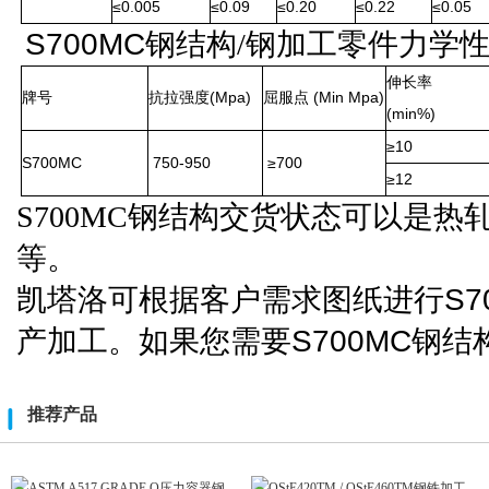
≤0.005
≤0.09
≤0.20
≤0.22
≤0.05
S700MC
钢结构
/钢加工零件力学
伸长率
(Mpa)
(Min Mpa)
牌号
抗拉强度
屈服点
(min%)
≥10
S700MC
750-950
≥700
≥12
S700MC
钢结构交货状态可以是热
等。
凯塔洛可根据
客户需求图纸进行
S7
产加工
。
如果
您
需要
S700MC
钢结
推荐产品