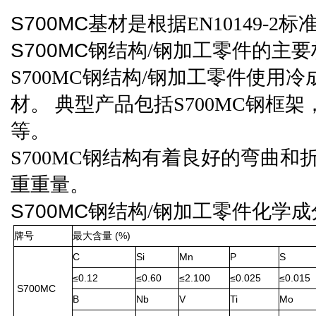
S700MC
基材
是根据
EN10149-2
标
S700MC
钢结构
/钢加工零件的
主要
S700MC
钢结构
/钢加工零件
使用冷
材。
典型产品包括
S700MC
钢框架
等。
S700MC
钢结构有着良好的弯曲和
重重量
。
S700MC
钢结构
/钢加工零件化学
成
(%)
牌号
最大含量
C
Si
Mn
P
S
≤0.12
≤0.60
≤2.100
≤0.025
≤0.015
S700MC
B
Nb
V
Ti
Mo