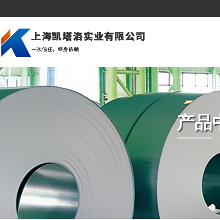
公司简介
建筑行业
美洲市场
企业文化
造船行业
亚洲市场
深加工
压力容器和锅炉
中东市场
组织架构
石油天然气
欧洲市场
产品
资质荣誉
桥梁建筑
非洲市场
海上平台
冲压冷成型
汽车制造业
机械制造
发电厂